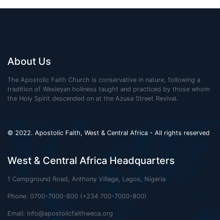
About Us
The Apostolic Faith Church is conservative in nature, following a
tradition of Wesleyan holiness taught and practiced by those whom
the Holy Spirit descended on at the Azusa Street Revival.
© 2022. Apostolic Faith, West & Central Africa - All rights reserved
West & Central Africa Headquarters
1 Campground Road, Anthony Village, Lagos, Nigeria
Phone: 0700-7000-800 (+234 700-7000-800)
Email:
info@apostolicfaithweca.org