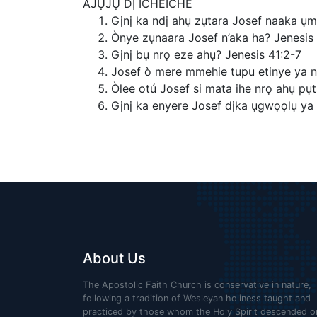
AJỤJỤ DỊ ICHEICHE
Gịnị ka ndị ahụ zụtara Josef naaka ụ
Ònye zụnaara Josef n’aka ha? Jenesis 
Gịnị bụ nrọ eze ahụ? Jenesis 41:2-7
Josef ò mere mmehie tupu etinye ya 
Òlee otú Josef si mata ihe nrọ ahụ pụ
Gịnị ka enyere Josef dịka ụgwọọlụ ya
About Us
The Apostolic Faith Church is conservative in nature,
following a tradition of Wesleyan holiness taught and
practiced by those whom the Holy Spirit descended o