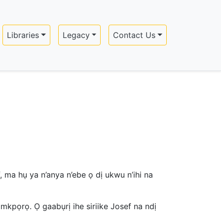
Libraries
Legacy
Contact Us
 ma hụ ya n’anya n’ebe ọ dị ukwu n’ihi na
kpọrọ. Ọ gaabụrị ihe siriike Josef na ndị