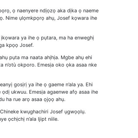
pọrọ, ọ naenyere ndịọzọ aka dịka ọ naeme
nọ. Nime ụlọmkpọrọ ahụ, Josef kọwara ihe
 ịkọwara ya ihe ọ pụtara, ma ha enweghị
ga kpọọ Josef.
ahụ pụta ma naata ahịhịa. Mgbe ahụ ehi
ta n’otù okporo. Emesịa oko ọka asaa nke
nyị gosịrị ya ihe ọ gaeme n’ala ya. Ehi
e ọdị ukwuu. Emesịa agaenwe afọ asaa ihe
du ha rue arọ asaa ọjọọ ahụ.
 Chineke kwụghachiri Josef ụgwọọlụ.
chịchị n’ala Ijipt niile.