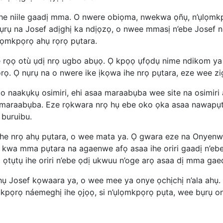
ihe niile gaadị mma. O nwere obiọma, nwekwa ọñụ, n’ụlọmk
rụ na Josef adịghị ka ndịọzọ, o nwee mmasị n’ebe Josef 
lọmkpọrọ ahụ rọrọ pụtara.
e rọọ otù ụdị nrọ ugbo abụọ. Ọ kpọọ ụfọdụ nime ndikom ya
ọ. Ọ nụrụ na o nwere ike ịkọwa ihe nrọ pụtara, eze wee zi
 naakụkụ osimiri, ehi asaa maraabụba wee site na osimiri 
ụ maraabụba. Eze rọkwara nrọ hụ ebe oko ọka asaa nawapụ
 buruibu.
he nrọ ahụ pụtara, o wee mata ya. Ọ gwara eze na Onyenwea
kwa mma pụtara na agaenwe afọ asaa ihe oriri gaadị n’eb
ọtụtụ ihe oriri n’ebe ọdị ukwuu n’oge arọ asaa dị mma gae
 Josef kọwaara ya, o wee mee ya onye ọchịchị n’ala ahụ.
ọrọ náemeghị ihe ọjọọ, si n’ụlọmkpọrọ pụta, wee bụrụ onye ọ