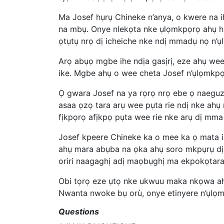
Ma Josef hụrụ Chineke n’anya, o kwere na 
na mbụ. Onye nlekọta nke ụlọmkpọrọ ahụ hụ
ọtụtụ nrọ dị icheiche nke ndị mmadụ nọ n’ụ
Arọ abụọ mgbe ihe ndịa gasịrị, eze ahụ we
ike. Mgbe ahụ o wee cheta Josef n’ụlọmkpọr
Ọ gwara Josef na ya rọrọ nrọ ebe ọ naeguzo
asaa ọzọ tara arụ wee pụta rie ndị nke ah
fịkpọrọ afịkpọ pụta wee rie nke arụ dị mma
Josef kpeere Chineke ka o mee ka ọ mata i
ahụ mara abụba na ọka ahụ soro mkpụrụ dị 
oriri naagaghị adị maọbụghị ma ekpokọtara 
Obi tọrọ eze ụtọ nke ukwuu maka nkọwa ahụ
Nwanta nwoke bụ orù, onye etinyere n’ụlọmkp
Questions