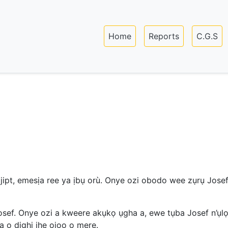
Skip
to
Main navigation
main
Home
Reports
C.G.S
content
ipt, emesịa ree ya ịbụ orù. Onye ozi obodo wee zụrụ Josef,
ef. Onye ozi a kweere akụkọ ụgha a, ewe tụba Josef n’ụlọm
 ọ dịghị ihe ọjọọ o mere.