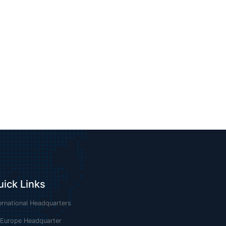
uick Links
ernational Headquarters
 Europe Headquarter