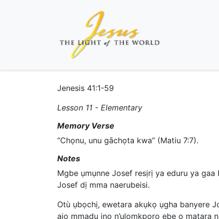
Jenesis 41:1-59
Lesson 11 - Elementary
Memory Verse
“Chọnu, unu gāchọta kwa” (Matiu 7:7).
Notes
Mgbe ụmụnne Josef resịrị ya eduru ya gaa Ij
Josef dị mma naerubeisi.
Otù ụbọchị, ewetara akụkọ ụgha banyere Jos
ajọ mmadụ ịnọ n’ụlọmkpọrọ ebe ọ matara na