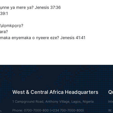
mụnne ya mere ya? Jenesis 37:36
39:1
n’ụlọmkpọrọ?
tara?
 maka enyemaka o nyeere eze? Jenesis 41:41
West & Central Africa Headquarters
Q
1 Campground Road, Anthony Village, Lagos, Nigeria
Int
Phone: 0700-7000-800 (+234 700-7000-800)
W.
n